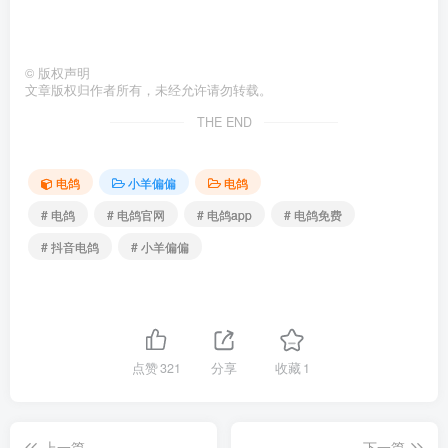
©
版权声明
文章版权归作者所有，未经允许请勿转载。
THE END
电鸽
小羊偏偏
电鸽
# 电鸽
# 电鸽官网
# 电鸽app
# 电鸽免费
# 抖音电鸽
# 小羊偏偏
点赞
321
分享
收藏
1
上一篇
下一篇