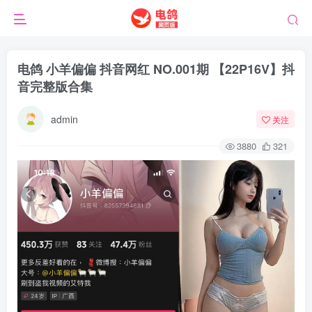
电鸽 小羊偏偏 抖音网红 NO.001期 【22P16V】抖
音完整版合集
admin
关注
3880
321