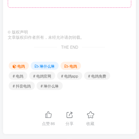
©
版权声明
文章版权归作者所有，未经允许请勿转载。
THE END
电鸽
琳什么琳
电鸽
# 电鸽
# 电鸽官网
# 电鸽app
# 电鸽免费
# 抖音电鸽
# 琳什么琳
点赞
86
分享
收藏