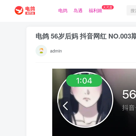
大尺度
电鸽
岛遇
福利姬
电鸽 56岁后妈 抖音网红 NO.00
admin