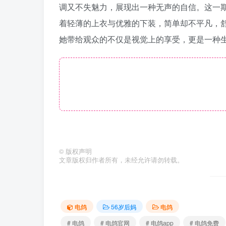
调又不失魅力，展现出一种无声的自信。这一
着轻薄的上衣与优雅的下装，简单却不平凡，
她带给观众的不仅是视觉上的享受，更是一种
©
版权声明
文章版权归作者所有，未经允许请勿转载。
电鸽
56岁后妈
电鸽
# 电鸽
# 电鸽官网
# 电鸽app
# 电鸽免费