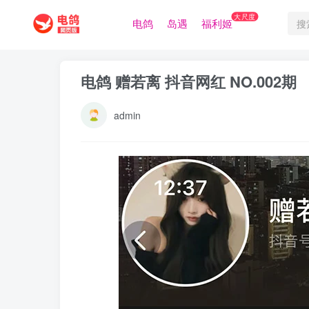
大尺度
电鸽
岛遇
福利姬
电鸽 赠若离 抖音网红 NO.002期
admin