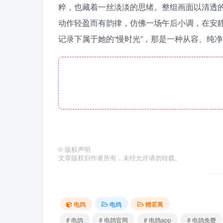
粹，也藏着一丝淡淡的思绪。整组画面以清透
动作轻盈而有韵律，仿佛一场午后小调，在安
记录下属于她的“慢时光”，那是一种从容、纯
©
版权声明
文章版权归作者所有，未经允许请勿转载。
电鸽
电鸽
赠若离
# 电鸽
# 电鸽官网
# 电鸽app
# 电鸽免费