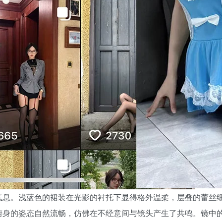
气息。浅蓝色的裙装在光影的衬托下显得格外温柔，层叠的蕾丝
俯身的姿态自然流畅，仿佛在不经意间与镜头产生了共鸣。镜中