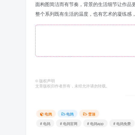
面构图简洁而有节奏，背景的生活细节让作品
整个系列既有生活的温度，也有艺术的凝练感
©
版权声明
文章版权归作者所有，未经允许请勿转载。
电鸽
电鸽
雪顶
# 电鸽
# 电鸽官网
# 电鸽app
# 电鸽免费