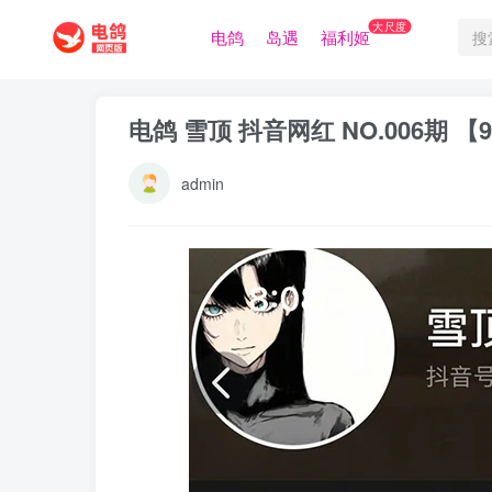
大尺度
电鸽
岛遇
福利姬
电鸽 雪顶 抖音网红 NO.006期 
admin