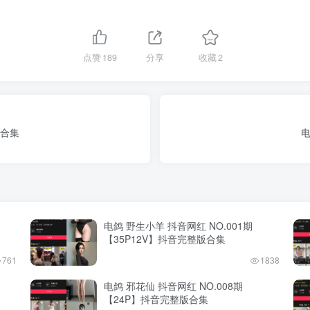
点赞
189
分享
收藏
2
版合集
电
电鸽 野生小羊 抖音网红 NO.001期
【35P12V】抖音完整版合集
761
1838
电鸽 邪花仙 抖音网红 NO.008期
【24P】抖音完整版合集