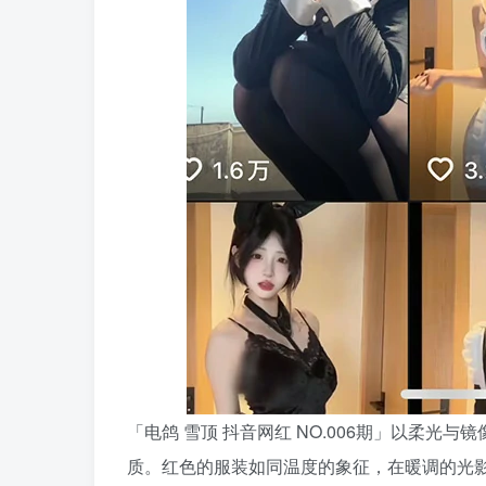
「电鸽 雪顶 抖音网红 NO.006期」以柔
质。红色的服装如同温度的象征，在暖调的光