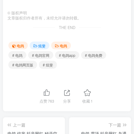
©
版权声明
文章版权归作者所有，未经允许请勿转载。
THE END
电鸽
炫斐
电鸽
# 电鸽
# 电鸽官网
# 电鸽app
# 电鸽免费
# 电鸽网页版
# 炫斐
点赞
763
分享
收藏
1
上一篇
下一篇
电鸽 炫斐 抖音网红 秘语空
电鸽 雪顶 抖音网红 岛遇