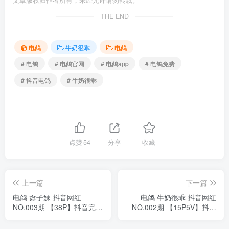
文章版权归作者所有，未经允许请勿转载。
THE END
电鸽
牛奶很乖
电鸽
# 电鸽
# 电鸽官网
# 电鸽app
# 电鸽免费
# 抖音电鸽
# 牛奶很乖
点赞
54
分享
收藏
上一篇
下一篇
电鸽 孬子妹 抖音网红
电鸽 牛奶很乖 抖音网红
NO.003期 【38P】抖音完整
NO.002期 【15P5V】抖音
版合集
完整版合集