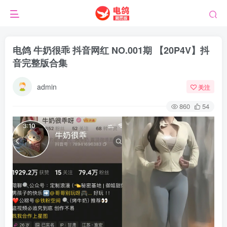
电鸽 牛奶很乖 抖音网红 NO.001期 【20P4V】抖
音完整版合集
admin
关注
860
54