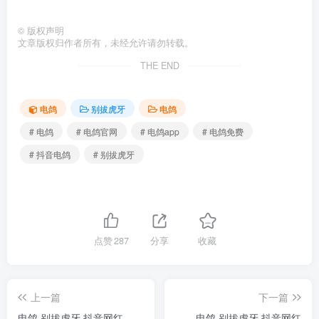
©
版权声明
文章版权归作者所有，未经允许请勿转载。
THE END
电鸽
别拔虎牙
电鸽
# 电鸽
# 电鸽官网
# 电鸽app
# 电鸽免费
# 抖音电鸽
# 别拔虎牙
点赞
287
分享
收藏
上一篇
下一篇
电鸽 别拔虎牙 抖音网红
电鸽 别拔虎牙 抖音网红