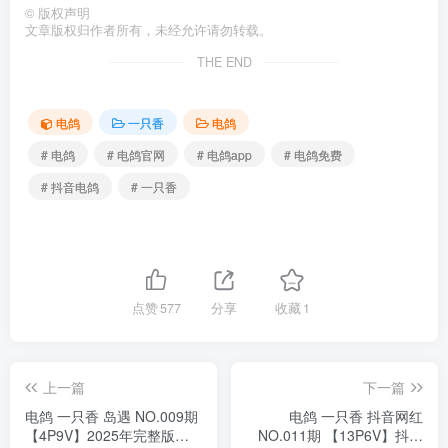
©
版权声明
文章版权归作者所有，未经允许请勿转载。
THE END
电鸽
一只香
电鸽
# 电鸽
# 电鸽官网
# 电鸽app
# 电鸽免费
# 抖音电鸽
# 一只香
点赞
577
分享
收藏
1
上一篇
下一篇
电鸽 一只香 岛遇 NO.009期
电鸽 一只香 抖音网红
【4P9V】2025年完整版合
NO.011期 【13P6V】抖音