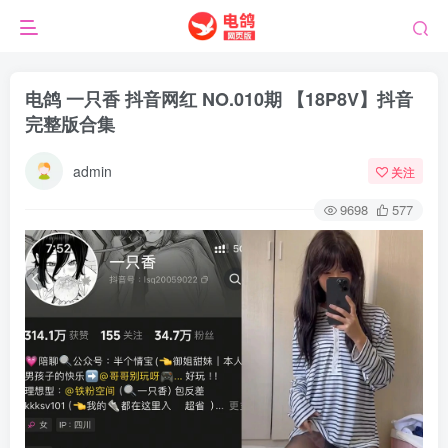
电鸽 一只香 抖音网红 NO.010期 【18P8V】抖音
完整版合集
admin
关注
9698
577