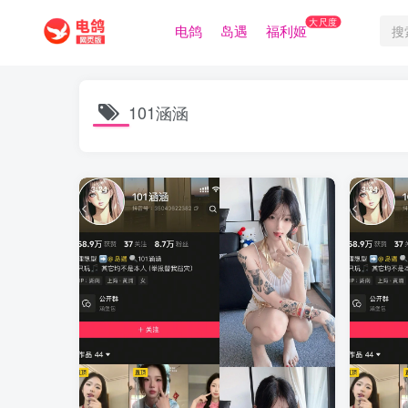
大尺度
电鸽
岛遇
福利姬
101涵涵