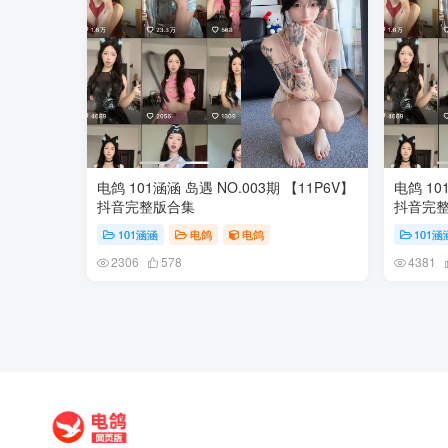
电鸽 101涵涵 岛遇 NO.003期 【11P6V】
电鸽 10
抖音完整版合集
抖音完
101涵涵
电鸽
电鸽
101涵
2306
578
4381