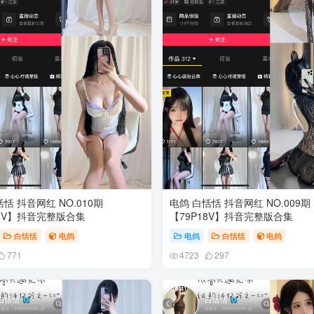
恬 抖音网红 NO.010期
电鸽 白恬恬 抖音网红 NO.009期
24V】抖音完整版合集
【79P18V】抖音完整版合集
白恬恬
电鸽
电鸽
白恬恬
电鸽
771
4723
297