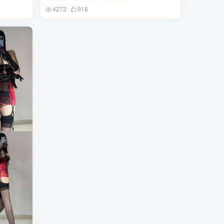
4272
918