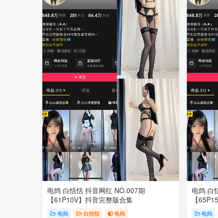
电鸽 白恬恬 抖音网红 NO.007期
电鸽 白恬
【61P10V】抖音完整版合集
【65P
电鸽
白恬恬
电鸽
电鸽