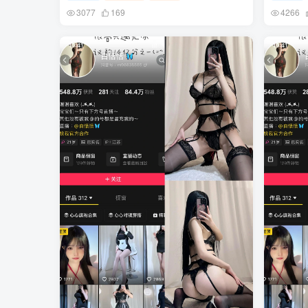
3077
169
4266