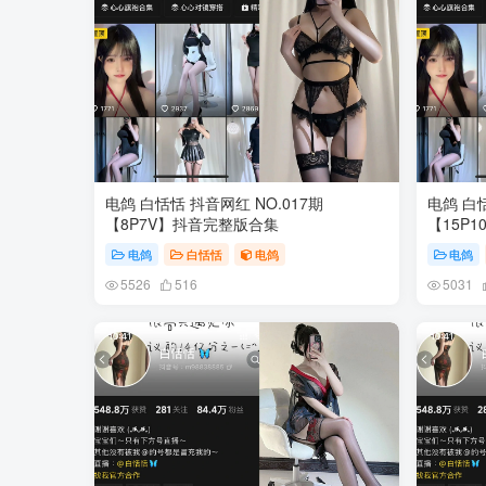
电鸽 白恬恬 抖音网红 NO.017期
电鸽 白恬
【8P7V】抖音完整版合集
【15P
电鸽
白恬恬
电鸽
电鸽
5526
516
5031