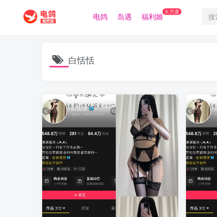
大尺度
电鸽
岛遇
福利姬
白恬恬