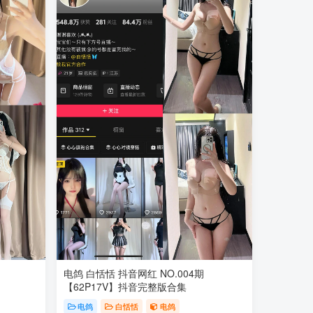
电鸽 白恬恬 抖音网红 NO.004期
【62P17V】抖音完整版合集
电鸽
白恬恬
电鸽