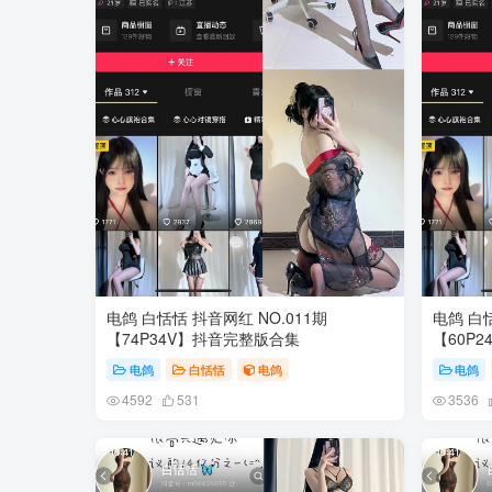
电鸽 白恬恬 抖音网红 NO.011期
电鸽 白恬
【74P34V】抖音完整版合集
【60P
电鸽
白恬恬
电鸽
电鸽
4592
531
3536