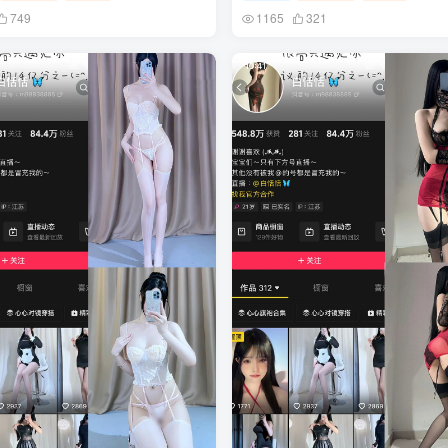
749
1165
321