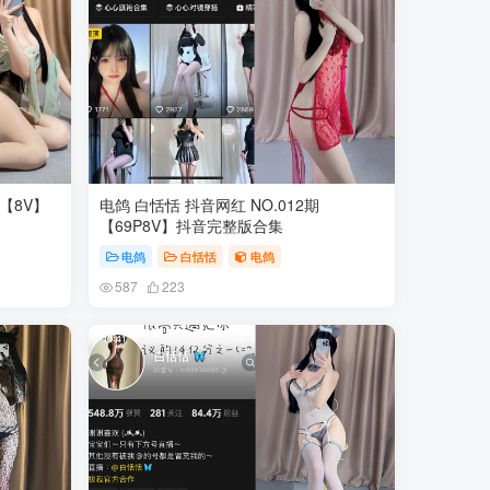
 【8V】
电鸽 白恬恬 抖音网红 NO.012期
【69P8V】抖音完整版合集
电鸽
白恬恬
电鸽
587
223