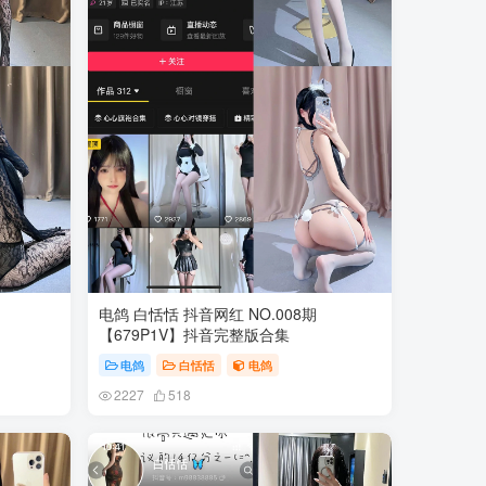
电鸽 白恬恬 抖音网红 NO.008期
【679P1V】抖音完整版合集
电鸽
白恬恬
电鸽
2227
518