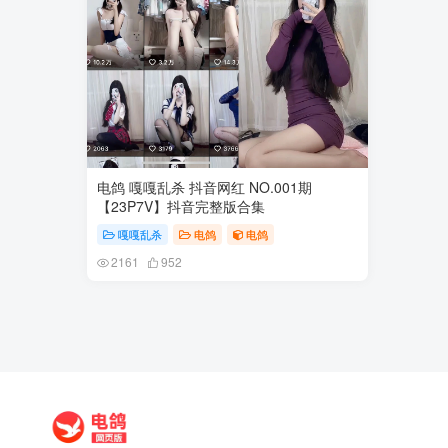
电鸽 嘎嘎乱杀 抖音网红 NO.001期
【23P7V】抖音完整版合集
嘎嘎乱杀
电鸽
电鸽
2161
952