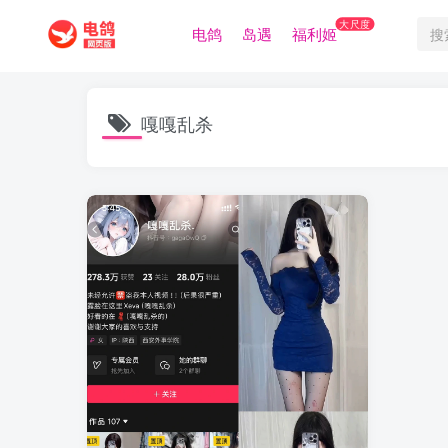
大尺度
电鸽
岛遇
福利姬
嘎嘎乱杀