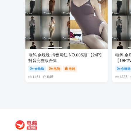
电鸽 余珠珠 抖音网红 NO.005期 【24P】
电鸽 余珠
抖音完整版合集
【19P
余珠珠
电鸽
电鸽
余珠珠
1461
645
1335