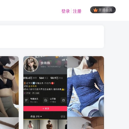
开通会员
登录
注册