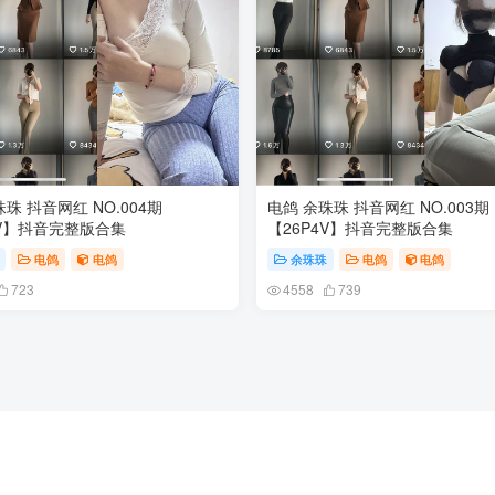
珠 抖音网红 NO.004期
电鸽 余珠珠 抖音网红 NO.003期
2V】抖音完整版合集
【26P4V】抖音完整版合集
电鸽
电鸽
余珠珠
电鸽
电鸽
723
4558
739