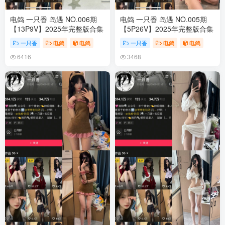
电鸽 一只香 岛遇 NO.006期
电鸽 一只香 岛遇 NO.005期
【13P9V】2025年完整版合集
【5P26V】2025年完整版合集
一只香
电鸽
电鸽
一只香
电鸽
电鸽
6416
3468