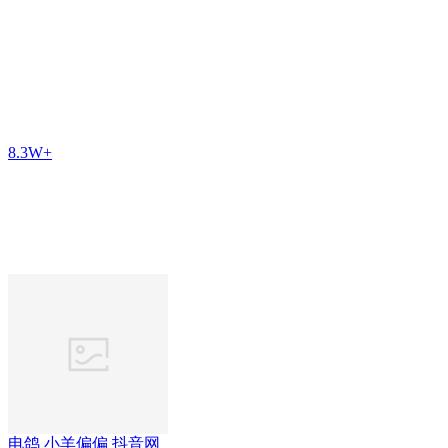
8.3W+
电鸽 小羊偏偏 抖音网