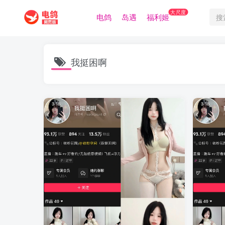
大尺度
电鸽
岛遇
福利姬
我挺困啊