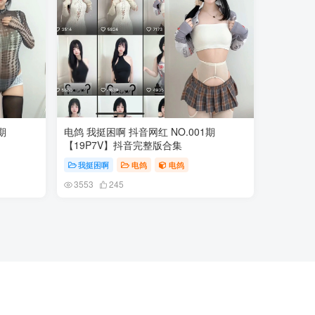
期
电鸽 我挺困啊 抖音网红 NO.001期
【19P7V】抖音完整版合集
我挺困啊
电鸽
电鸽
3553
245