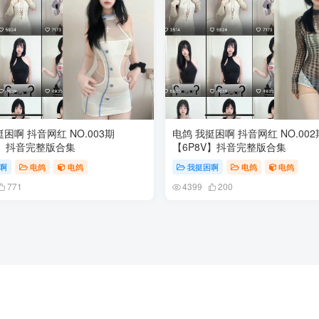
困啊 抖音网红 NO.003期
电鸽 我挺困啊 抖音网红 NO.002
V】抖音完整版合集
【6P8V】抖音完整版合集
啊
电鸽
电鸽
我挺困啊
电鸽
电鸽
771
4399
200