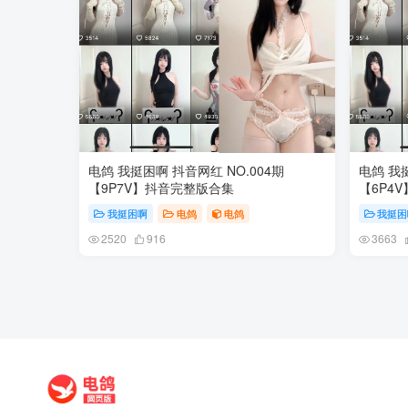
电鸽 我挺困啊 抖音网红 NO.004期
电鸽 我挺
【9P7V】抖音完整版合集
【6P4
我挺困啊
电鸽
电鸽
我挺困
2520
916
3663