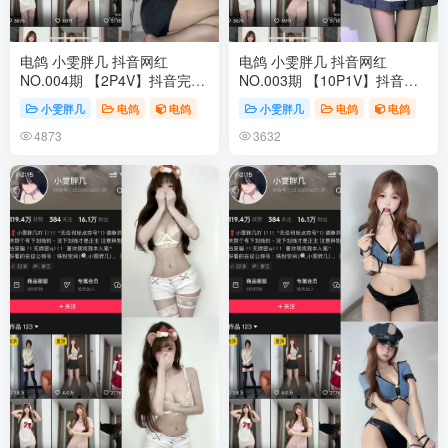
电鸽 小雯胖几 抖音网红
电鸽 小雯胖几 抖音网红
NO.004期 【2P4V】抖音完整
NO.003期 【10P1V】抖音完
版合集
整版合集
小雯胖几
电鸽
电鸽
小雯胖几
电鸽
电鸽
4873
3632